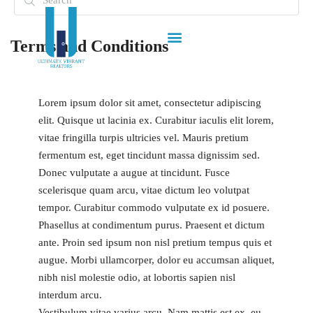
Terms and Conditions
Lorem ipsum dolor sit amet, consectetur adipiscing
elit. Quisque ut lacinia ex. Curabitur iaculis elit lorem,
vitae fringilla turpis ultricies vel. Mauris pretium
fermentum est, eget tincidunt massa dignissim sed.
Donec vulputate a augue at tincidunt. Fusce
scelerisque quam arcu, vitae dictum leo volutpat
tempor. Curabitur commodo vulputate ex id posuere.
Phasellus at condimentum purus. Praesent et dictum
ante. Proin sed ipsum non nisl pretium tempus quis et
augue. Morbi ullamcorper, dolor eu accumsan aliquet,
nibh nisl molestie odio, at lobortis sapien nisl
interdum arcu.
Vestibulum vitae varius arcu. Nam mattis est ex, eu