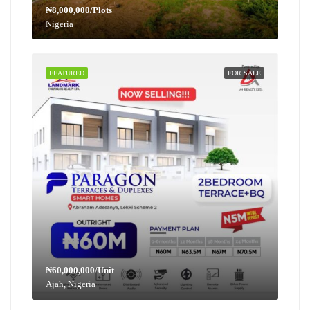
₦8,000,000/Plots
Nigeria
FEATURED
FOR SALE
₦60,000,000/Unit
Ajah, Nigeria